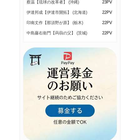
蔡温【琉球の改革者】 (沖縄)
23PV
伊達邦成【伊達市開拓】 (北海道)
22PV
印南丈作【那須野が原】 (栃木)
22PV
中島藤右衛門【蒟蒻の父】 (茨城)
22PV