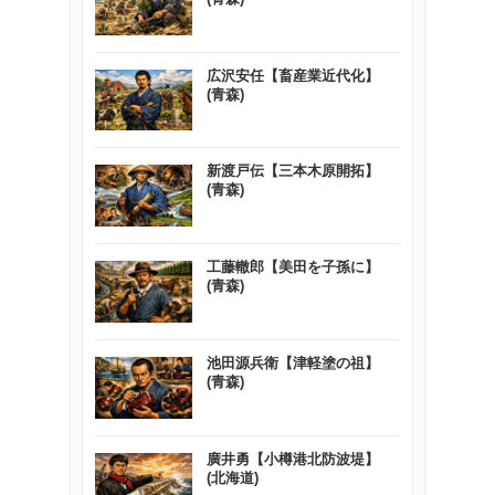
広沢安任【畜産業近代化】
(青森)
新渡戸伝【三本木原開拓】
(青森)
工藤轍郎【美田を子孫に】
(青森)
池田源兵衛【津軽塗の祖】
(青森)
廣井勇【小樽港北防波堤】
(北海道)