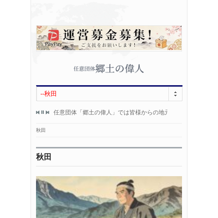
--秋田
000人になりました！
任意団体「郷土の偉人」では皆様からの地元偉人情報を募集し
HP開設から
！
郷土の偉人情報をお持ちの方は、
いつもあり
秋田
秋田