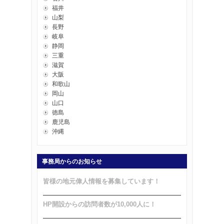
福井
山梨
長野
岐阜
静岡
三重
滋賀
大阪
和歌山
岡山
山口
徳島
鹿児島
沖縄
事務局からのお知らせ
皆様の地元偉人情報を募集しています！
HP開設からの訪問者数が10,000人に！