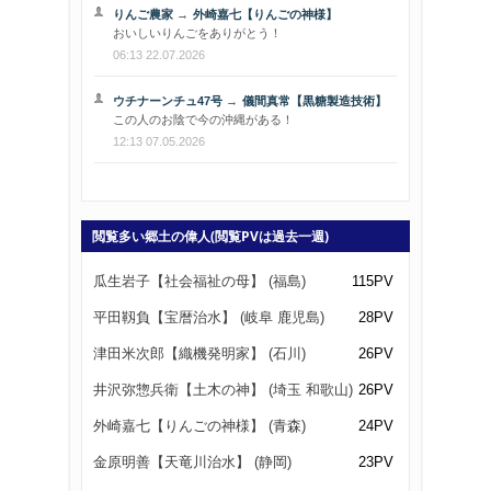
りんご農家
→
外崎嘉七【りんごの神様】
おいしいりんごをありがとう！
06:13 22.07.2026
ウチナーンチュ47号
→
儀間真常【黒糖製造技術】
この人のお陰で今の沖縄がある！
12:13 07.05.2026
閲覧多い郷土の偉人(閲覧PVは過去一週)
瓜生岩子【社会福祉の母】 (福島)
115PV
平田靱負【宝暦治水】 (岐阜 鹿児島)
28PV
津田米次郎【織機発明家】 (石川)
26PV
井沢弥惣兵衛【土木の神】 (埼玉 和歌山)
26PV
外崎嘉七【りんごの神様】 (青森)
24PV
金原明善【天竜川治水】 (静岡)
23PV