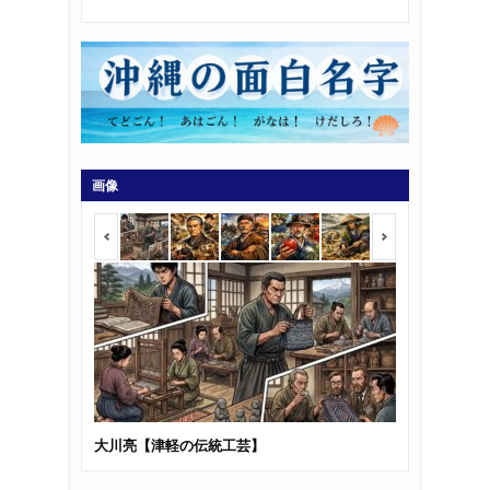
画像
大川亮【津軽の伝統工芸】
佐々木五三郎