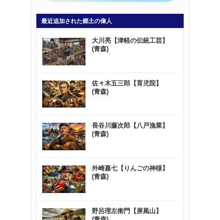
最近追加された郷土の偉人
大川亮【津軽の伝統工芸】
(青森)
佐々木五三郎【育児院】
(青森)
長谷川藤次郎【八戸漁業】
(青森)
外崎嘉七【りんごの神様】
(青森)
野呂理左衛門【屏風山】
(青森)