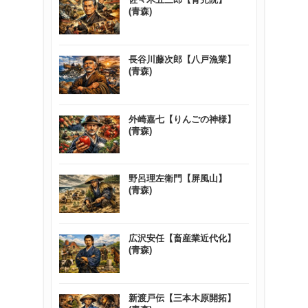
(青森)
長谷川藤次郎【八戸漁業】
(青森)
外崎嘉七【りんごの神様】
(青森)
野呂理左衛門【屏風山】
(青森)
広沢安任【畜産業近代化】
(青森)
新渡戸伝【三本木原開拓】