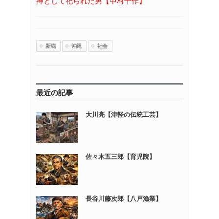
神として祀られた男【中村十作】
新潟
沖縄
社会
最近の記事
大川亮【津軽の伝統工芸】
佐々木五三郎【育児院】
長谷川藤次郎【八戸漁業】