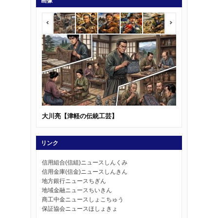
画像
大川亮【津軽の伝統工芸】
佐々木五三郎
リンク
信用組合(信組)ニュースしんくみ
信用金庫(信金)ニュースしんきん
地方銀行ニュースちぎん
地域金融ニュースちいきん
商工中金ニュースしょこちゅう
保証協会ニュースほしょきょ