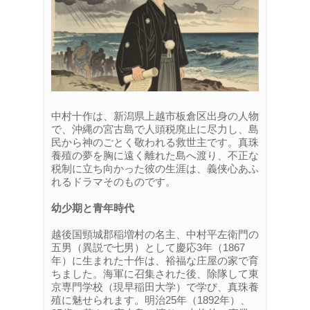
中村十作は、新潟県上越市板倉区出身の人物
で、沖縄の宮古島で人頭税廃止に尽力し、島
民から神のごとく敬われる救世主です。真珠
養殖の夢を胸に遠く離れた島へ渡り、不正な
税制に立ち向かった彼の生涯は、義侠心あふ
れるドラマそのものです。
幼少期と青年時代
越後国頸城郡稲増村の名主、中村平左衛門の
五男（異説で七男）として慶応3年（1867
年）に生まれた十作は、裕福な庄屋の家で育
ちました。海軍に召集された後、除隊して東
京専門学校（現早稲田大学）で学び、真珠養
殖に魅せられます。明治25年（1892年）、