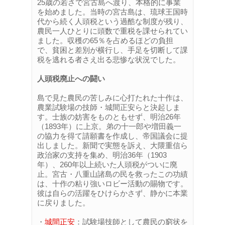
25歳の若さで宮古島へ渡り、本格的に事業
を始めました。当時の宮古島は、琉球王国時
代から続く人頭税という過酷な制度が残り、
農民一人ひとりに頭数で重税を課せられてい
ました。収穫の65％を占めるほどの負担
で、貧困と差別が横行し、手足を切断して課
税を逃れる者さえ出る悲惨な状況でした。
人頭税廃止への闘い
島で見た農民の苦しみに心打たれた十作は、
農業試験場の技師・城間正安らと決起しま
す。士族の妨害をものともせず、明治26年
（1893年）に上京。弟の十一郎や増田義一
の協力を得て請願書を作成し、帝国議会に提
出しました。新聞で実態を訴え、大隈重信ら
政治家の支持を集め、明治36年（1903
年）、260年以上続いた人頭税がついに廃
止。宮古・八重山諸島の民を救ったこの功績
は、十作の粘り強いロビー活動の賜物です。
彼は自らの活躍をひけらかさず、静かに本業
に戻りました。
・
城間正安
：試験場技師として農民の窮状を