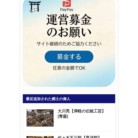
最近追加された郷土の偉人
大川亮【津軽の伝統工芸】
(青森)
佐々木五三郎【育児院】