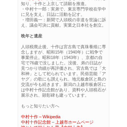
知り、十作と上京して請願を推進。
・中村十一郎：実弟で、東京専門学校在学中
に兄を支え、日誌に活動を記す。
・増田義一：新聞で人頭税の非道を世論に訴
え、議会可決に貢献。実業之日本社を創立。
晩年と遺産
人頭税廃止後、十作は宮古島で真珠養殖に専
念しますが、昭和15年（1940年）に戦争で
事業停止。昭和18年（1943年）、京都の自
宅で76歳で没しました。没後、弟の日誌が
見つかり功績が再評価され、宮古島では「大
和神」として祀られています。民俗芸能「ア
ヤグ」の歌にも讃えられ、地元板倉区と島の
交流が今も続きます。新潟の上越市板倉区に
は中村十作記念館があり、資料や人頭税石が
展示され、顕彰碑も建っています。
もっと知りたい方へ
中村十作 – Wikipedia
中村十作記念館 – 上越市ホームページ