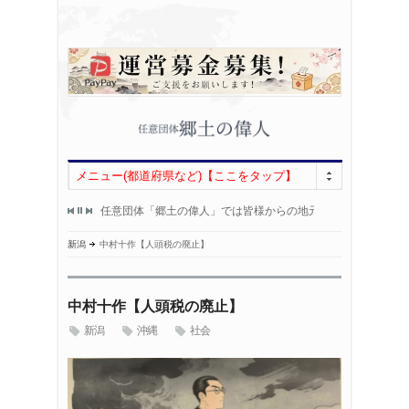
メニュー(都道府県など)【ここをタップ】
000人になりました！
任意団体「郷土の偉人」では皆様からの地元偉人情報を募集し
HP開設から
！
郷土の偉人情報をお持ちの方は、
いつもあり
新潟
中村十作【人頭税の廃止】
中村十作【人頭税の廃止】
新潟
沖縄
社会