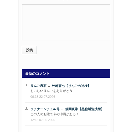
最新のコメント
りんご農家
→
外崎嘉七【りんごの神様】
おいしいりんごをありがとう！
06:13 22.07.2026
ウチナーンチュ47号
→
儀間真常【黒糖製造技術】
この人のお陰で今の沖縄がある！
12:13 07.05.2026