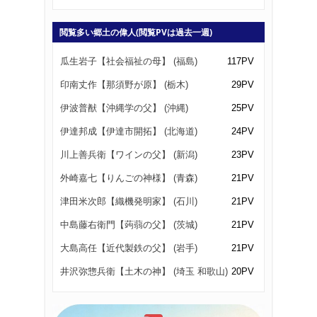
閲覧多い郷土の偉人(閲覧PVは過去一週)
瓜生岩子【社会福祉の母】 (福島)
117PV
印南丈作【那須野が原】 (栃木)
29PV
伊波普猷【沖縄学の父】 (沖縄)
25PV
伊達邦成【伊達市開拓】 (北海道)
24PV
川上善兵衛【ワインの父】 (新潟)
23PV
外崎嘉七【りんごの神様】 (青森)
21PV
津田米次郎【織機発明家】 (石川)
21PV
中島藤右衛門【蒟蒻の父】 (茨城)
21PV
大島高任【近代製鉄の父】 (岩手)
21PV
井沢弥惣兵衛【土木の神】 (埼玉 和歌山)
20PV