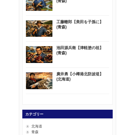
(青森)
工藤轍郎【美田を子孫に】
(青森)
池田源兵衛【津軽塗の祖】
(青森)
廣井勇【小樽港北防波堤】
(北海道)
カテゴリー
北海道
青森