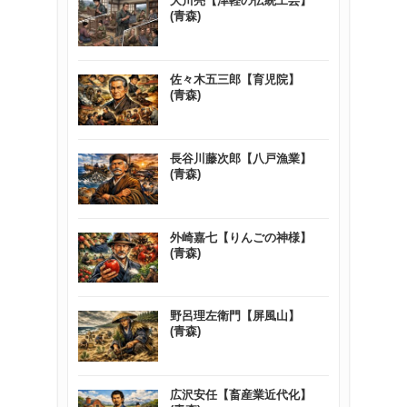
大川亮【津軽の伝統工芸】
(青森)
佐々木五三郎【育児院】
(青森)
長谷川藤次郎【八戸漁業】
(青森)
外崎嘉七【りんごの神様】
(青森)
野呂理左衛門【屏風山】
(青森)
広沢安任【畜産業近代化】