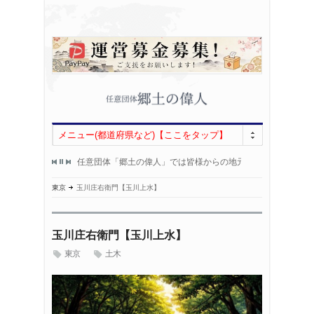
メニュー(都道府県など)【ここをタップ】
000人になりました！
任意団体「郷土の偉人」では皆様からの地元偉人情報を募集し
HP開設から
！
郷土の偉人情報をお持ちの方は、
いつもあり
東京
玉川庄右衛門【玉川上水】
玉川庄右衛門【玉川上水】
東京
土木