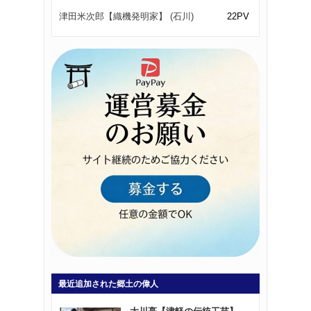
津田米次郎【織機発明家】 (石川)
22PV
最近追加された郷土の偉人