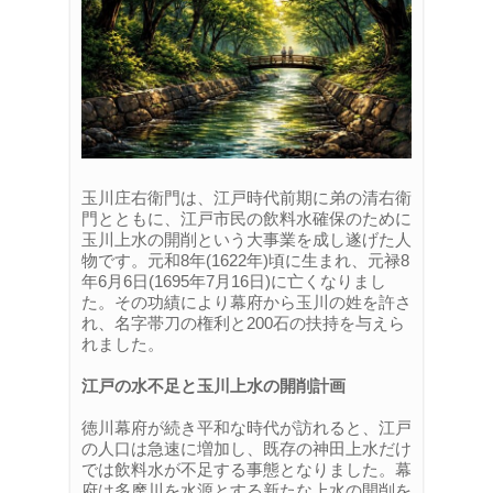
玉川庄右衛門は、江戸時代前期に弟の清右衛
門とともに、江戸市民の飲料水確保のために
玉川上水の開削という大事業を成し遂げた人
物です。元和8年(1622年)頃に生まれ、元禄8
年6月6日(1695年7月16日)に亡くなりまし
た。その功績により幕府から玉川の姓を許さ
れ、名字帯刀の権利と200石の扶持を与えら
れました。
江戸の水不足と玉川上水の開削計画
徳川幕府が続き平和な時代が訪れると、江戸
の人口は急速に増加し、既存の神田上水だけ
では飲料水が不足する事態となりました。幕
府は多摩川を水源とする新たな上水の開削を