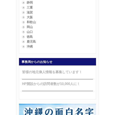
静岡
三重
滋賀
大阪
和歌山
岡山
山口
徳島
鹿児島
沖縄
事務局からのお知らせ
皆様の地元偉人情報を募集しています！
HP開設からの訪問者数が10,000人に！