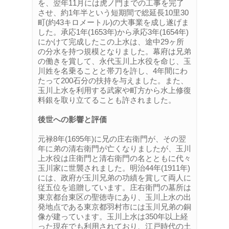
を、翌年11月には虎ノ門までの工事を完了
させ、約1年半という短期間で総延長10里30
町(約43キロメートル)の大事業を成し遂げま
した。承応1年(1653年)から承応3年(1654年)
にかけて完成したこの上水は、途中29ヶ所
の分水を持つ規模となりました。幕府は兄弟
の働きを賞して、永代玉川上水役を命じ、玉
川姓を名乗ることと帯刀を許し、4年間にわ
たって200石分の扶持を与えました。また、
玉川上水を利用する武家や町方から水上修復
料銀を取り立てることも許されました。
後世への影響と評価
元禄8年(1695年)に兄の庄右衛門が、その翌
年に弟の清右衛門が亡くなりましたが、玉川
上水役は庄衛門と清右衛門の名とともに代々
玉川家に世襲されました。明治44年(1911年)
には、政府が玉川兄弟の功績を賞して両人に
従五位を追贈しています。庄右衛門の墓所は
東京都台東区の聖徳寺にあり、玉川上水の出
発地点である東京都羽村市には玉川兄弟の銅
像が建っています。玉川上水は350年以上経
った現在でも利用されており、江戸時代の土