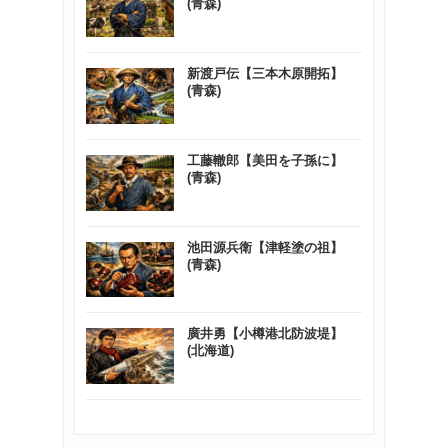
(青森)
新渡戸伝【三本木原開拓】
(青森)
工藤轍郎【美田を子孫に】
(青森)
池田源兵衛【津軽塗の祖】
(青森)
廣井勇【小樽港北防波堤】
(北海道)