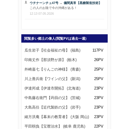
ウチナーンチュ47号
→
儀間真常【黒糖製造技術】
この人のお陰で今の沖縄がある！
12:13 07.05.2026
閲覧多い郷土の偉人(閲覧PVは過去一週)
瓜生岩子【社会福祉の母】 (福島)
117PV
印南丈作【那須野が原】 (栃木)
26PV
外崎嘉七【りんごの神様】 (青森)
25PV
川上善兵衛【ワインの父】 (新潟)
25PV
伊達邦成【伊達市開拓】 (北海道)
23PV
中島藤右衛門【蒟蒻の父】 (茨城)
23PV
大島高任【近代製鉄の父】 (岩手)
23PV
緒方洪庵【幕末の教育者】 (大阪 岡山)
23PV
平田靱負【宝暦治水】 (岐阜 鹿児島)
22PV