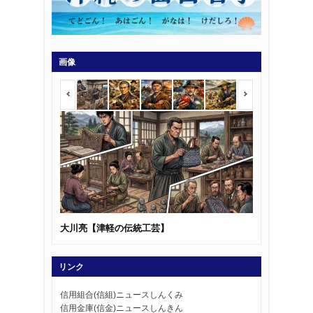
画像
大川亮【津軽の伝統工芸】
佐々木五三郎
リンク
信用組合(信組)ニュースしんくみ
信用金庫(信金)ニュースしんきん