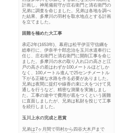
計画し、神尾備前守が庄右衛門と清右衛門の
兄弟に調査を命じました。兄弟は各地を調べ
た結果、多摩川の羽村を取水地点とする計画
を立てました。
困難を極めた大工事
承応2年(1653年)、幕府は松平伊豆守信綱を
総奉行に、伊奈半十郎忠治を玉川水道奉行に
任じ、庄右衛門と清右衛門に開削工事を命じ
ました。多摩川の水の取り入れ口の高さと江
戸の高さの差はわずか100メートルほどしか
なく、100メートル進んで25センチメートル
下がる正確な水路を作る必要がありました。
兄弟は夜間に提灯や線香の束に火をつけて見
通しを行うなど、精密な測量を実施しまし
た。工事の途中で費用が底をつくという困難
に直面しましたが、兄弟は私財を投じて工事
を続行しました。
玉川上水の完成と恩賞
兄弟は7ヶ月間で羽村から四谷大木戸まで