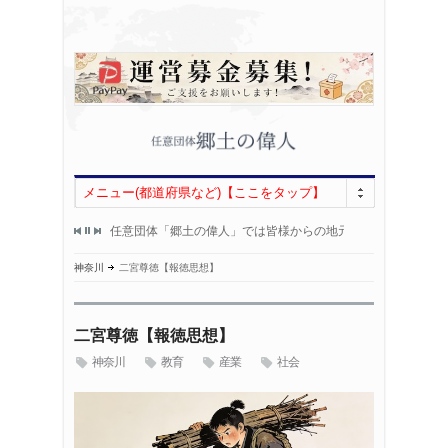
メニュー(都道府県など)【ここをタップ】
000人になりました！
任意団体「郷土の偉人」では皆様からの地元偉人情報を募集し
HP開設から
！
郷土の偉人情報をお持ちの方は、
いつもあり
神奈川
二宮尊徳【報徳思想】
二宮尊徳【報徳思想】
神奈川
教育
産業
社会