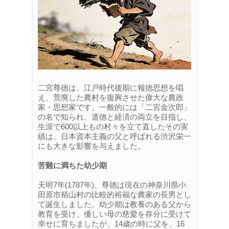
二宮尊徳は、江戸時代後期に報徳思想を唱
え、荒廃した農村を復興させた偉大な農政
家・思想家です。一般的には「二宮金次郎」
の名で知られ、道徳と経済の両立を目指し、
生涯で600以上もの村々を立て直したその実
績は、日本資本主義の父と呼ばれる渋沢栄一
にも大きな影響を与えました。
苦難に満ちた幼少期
天明7年(1787年)、尊徳は現在の神奈川県小
田原市栢山村の比較的裕福な農家の長男とし
て誕生しました。幼少期は教養のある父から
教育を受け、優しい母の慈愛を存分に受けて
幸せに育ちましたが、14歳の時に父を、16