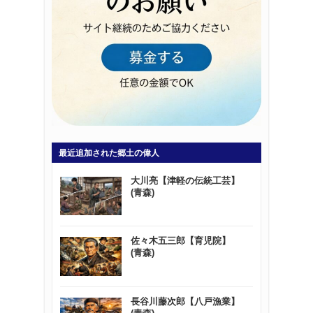
最近追加された郷土の偉人
大川亮【津軽の伝統工芸】
(青森)
佐々木五三郎【育児院】
(青森)
長谷川藤次郎【八戸漁業】