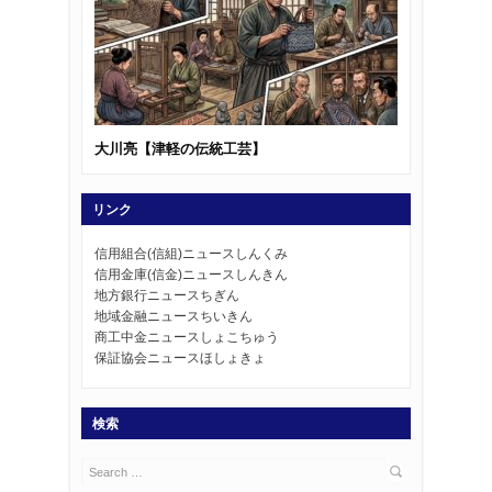
大川亮【津軽の伝統工芸】
佐々木五三郎
リンク
信用組合(信組)ニュースしんくみ
信用金庫(信金)ニュースしんきん
地方銀行ニュースちぎん
地域金融ニュースちいきん
商工中金ニュースしょこちゅう
保証協会ニュースほしょきょ
検索
Search