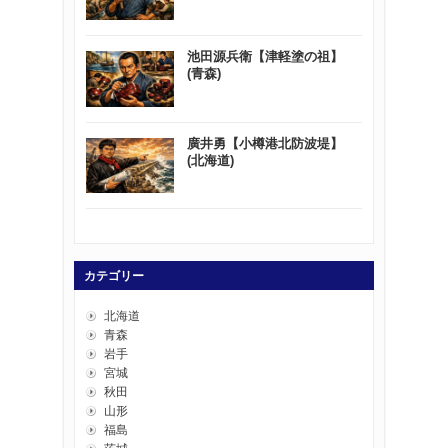
池田源兵衛【津軽塗の祖】
(青森)
廣井勇【小樽港北防波堤】
(北海道)
カテゴリー
北海道
青森
岩手
宮城
秋田
山形
福島