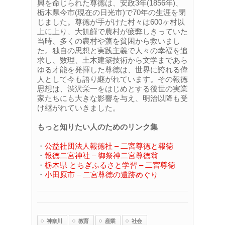
興を命じられた尊徳は、安政3年(1856年)、
栃木県今市(現在の日光市)で70年の生涯を閉
じました。尊徳が手がけた村々は600ヶ村以
上に上り、大飢饉で農村が疲弊しきっていた
当時、多くの農村や藩を貧困から救いまし
た。独自の思想と実践主義で人々の幸福を追
求し、数理、土木建築技術から文学まであら
ゆる才能を発揮した尊徳は、世界に誇れる偉
人として今も語り継がれています。その報徳
思想は、渋沢栄一をはじめとする後世の実業
家たちにも大きな影響を与え、明治以降も受
け継がれていきました。
もっと知りたい人のためのリンク集
・
公益社団法人報徳社 – 二宮尊徳と報徳
・
報徳二宮神社 – 御祭神二宮尊徳翁
・
栃木県 とちぎふるさと学習 – 二宮尊徳
・
小田原市 – 二宮尊徳の遺跡めぐり
神奈川
教育
産業
社会