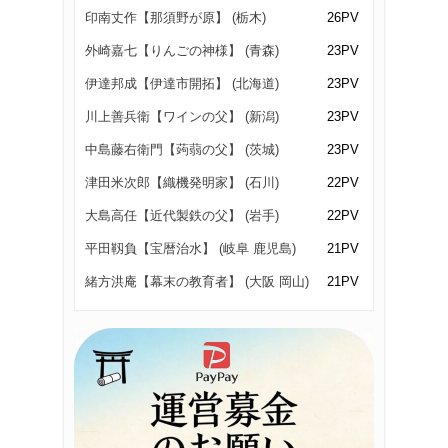
印南丈作【那須野が原】 (栃木)
26PV
外崎嘉七【りんごの神様】 (青森)
23PV
伊達邦成【伊達市開拓】 (北海道)
23PV
川上善兵衛【ワインの父】 (新潟)
23PV
中島藤右衛門【蒟蒻の父】 (茨城)
23PV
津田米次郎【織機発明家】 (石川)
22PV
大島高任【近代製鉄の父】 (岩手)
22PV
平田靱負【宝暦治水】 (岐阜 鹿児島)
21PV
緒方洪庵【幕末の教育者】 (大阪 岡山)
21PV