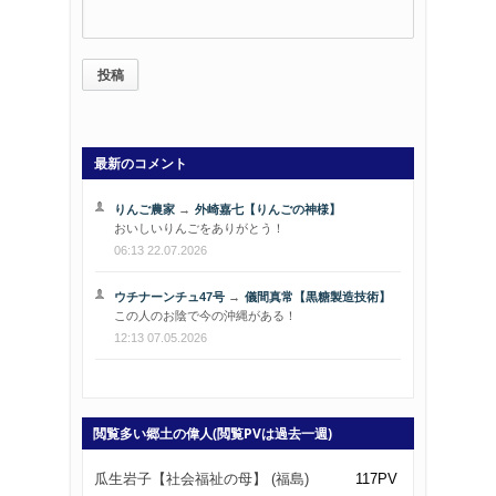
最新のコメント
りんご農家
→
外崎嘉七【りんごの神様】
おいしいりんごをありがとう！
06:13 22.07.2026
ウチナーンチュ47号
→
儀間真常【黒糖製造技術】
この人のお陰で今の沖縄がある！
12:13 07.05.2026
閲覧多い郷土の偉人(閲覧PVは過去一週)
瓜生岩子【社会福祉の母】 (福島)
117PV