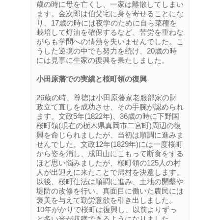
歳の時に母を亡くし、一家は離散してしまい
ます。金次郎は伯父宅に身を寄せることにな
り、17歳の時には夜学のために自ら菜種を
栽培して灯油を確保するなど、苦労を重ねな
がらも学問への情熱を失いませんでした。こ
うした逆境の中でも努力を続け、20歳の時
には見事に生家の復興を果たしました。
小田原藩での実績と桜町領の復興
26歳の時、尊徳は小田原藩家老服部家の財
政立て直しを成功させ、その手腕が認められ
ます。文政5年(1822年)、36歳の時に下野国
桜町領(現在の栃木県真岡市二宮町)周辺の復
興を命じられましたが、当初は順調に進みま
せんでした。文政12年(1829年)には一度桜町
から姿を消し、成田山にこもって断食をする
ほど思い悩みましたが、桜町領の125人の村
人が出迎えに来たことで帰村を決意します。
以後、桜町仕法は順調に進み、土地の開墾や
堤防の改修を行い、真面目に働いた農民には
褒美を与えて勤労意欲を引き出しました。
10年がかりで桜町は復興し、以前よりずっ
と多い米が収穫できるようになりました。