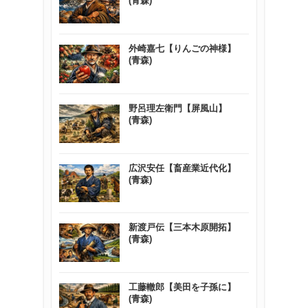
(青森)
外崎嘉七【りんごの神様】
(青森)
野呂理左衛門【屏風山】
(青森)
広沢安任【畜産業近代化】
(青森)
新渡戸伝【三本木原開拓】
(青森)
工藤轍郎【美田を子孫に】
(青森)