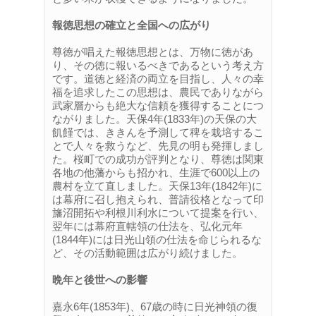
報徳思想の確立と全国への広がり
尊徳が唱えた報徳思想とは、万物に徳があ
り、その徳に報いるべきであるという考え方
です。道徳と経済の両立を目指し、人々の幸
福を追求したこの思想は、農民でありながら
武家層からも絶大な信頼を獲得することにつ
ながりました。天保4年(1833年)の天保の大
飢饉では、ききんを予測して稗を栽培するこ
とで人々を救うなど、先見の明も発揮しまし
た。桜町での成功が評判となり、尊徳は関東
各地の他藩からも招かれ、生涯で600以上の
農村を立て直しました。天保13年(1842年)に
は幕府に召し抱えられ、普請役格となって印
旛沼開拓や利根川利水について提案を行い、
翌年には幕府直轄領の仕法を、弘化元年
(1844年)には日光山領の仕法を命じられるな
ど、その活動範囲は広がり続けました。
晩年と後世への影響
嘉永6年(1853年)、67歳の時に日光神領の復